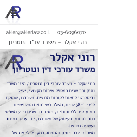
akler@aklerlaw.co.il
03-6096070
רוני אקלר - משרד עו"ד ונוטריון
רוני אקלר
משרד עורכי דין ונוטריון
רוני אקלר - משרד עורכי דין ונוטריון, הינו משרד
ותיק ורב שנים המספק שירות מקצועי, יעיל
ודיסקרטי למאות לקוחות מרוצים. משרדנו, שהוקם
לפני כ-38 שנים, משלב בשירותים המשפטיים
המוענקים ללקוחותינו, ניסיון רב שנים וידע משפטי
רחב בתחומי העיסוק של משרדנו, יחד עם דינמיות
ועשייה נמרצת.
משרדנו צבר ניסיון והתמחה במקביל לייצוג של