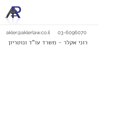
akler@aklerlaw.co.il
03-6096070
רוני אקלר - משרד עו"ד ונוטריון