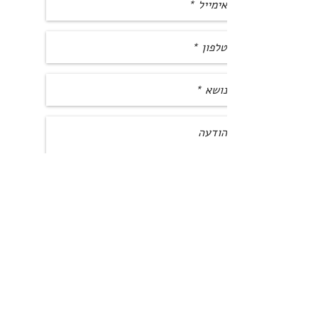
שלח
akler@aklerlaw.co.il